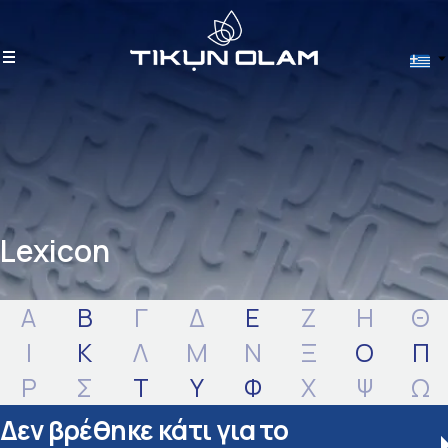
Lexicon
Α
Β
Γ
Δ
Ε
Ζ
Η
Θ
Ι
Κ
Λ
Μ
Ν
Ξ
Ο
Π
Ρ
Σ
Τ
Υ
Φ
Χ
Ψ
Ω
Δεν βρέθηκε κάτι για το