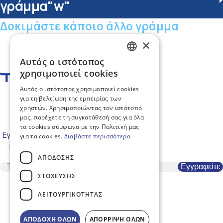
γράμμα"w"
Δοκιμάστε κάποιο άλλο γράμμα
×
Αυτός ο ιστότοπος
GREEK
χρησιμοποιεί cookies
ENGLISH
Αυτός ο ιστότοπος χρησιμοποιεί cookies
#RepairTheWorld
για τη βελτίωση της εμπειρίας των
χρηστών. Χρησιμοποιώντας τον ιστότοπό
μας, παρέχετε τη συγκατάθεσή σας για όλα
τα cookies σύμφωνα με την Πολιτική μας
Εγγραφείτε στο Newsletter, για να
για τα cookies.
Διαβάστε περισσότερα
μαθαίνετε πρώτοι τα νέα μας
ΑΠΌΔΟΣΗΣ
ΣΤΌΧΕΥΣΗΣ
ΛΕΙΤΟΥΡΓΙΚΌΤΗΤΑΣ
ΑΠΟΔΟΧΗ ΟΛΩΝ
ΑΠΟΡΡΙΨΗ ΟΛΩΝ