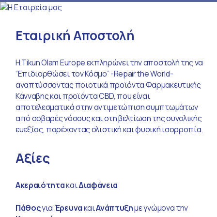
Εταιρική Αποστολή
Η Tikun Olam Europe εκπληρώνει την αποστολή της να
“Επιδιορθώσει τον Κόσμο” -Repair the World-
αναπτύσσοντας ποιοτικά προϊόντα Φαρμακευτικής
Κάνναβης και προϊόντα CBD, που είναι
αποτελεσματικά στην αντιμετώπιση συμπτωμάτων
από σοβαρές νόσους και στη βελτίωση της συνολικής
ευεξίας, παρέχοντας ολιστική και φυσική ισορροπία.
Αξίες
Ακεραιότητα
και
Διαφάνεια
Πάθος
για
Έρευνα
και
Ανάπτυξη
με γνώμονα την