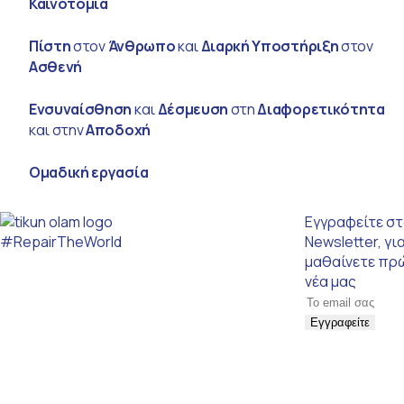
Καινοτομία
Πίστη
στον
Άνθρωπο
και
Διαρκή Υποστήριξη
στον
Ασθενή
Ενσυναίσθηση
και
Δέσμευση
στη
Διαφορετικότητα
και στην
Αποδοχή
Ομαδική εργασία
Εγγραφείτε σ
#RepairTheWorld
Newsletter, γι
μαθαίνετε πρ
νέα μας