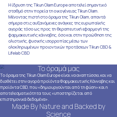
Η ίδρυση της Tikun Olam Europe αποτελεί σημαντικό
σταθμό στην πορεία τη οικογένειας Tikun Olam.
Μένοντας πιστή στο όραμα της Tikun Olam, απαντά
σήμερα στις αυξανόμενες ανάγκες της ευρωπαϊκής
αγοράς τόσο ως προς τη θεραπευτική εφαρμογή της
φαρμακευτικής κάνναβης, όσο και στην προώθηση της
ολιστικής, φυσικής ισορροπίας μέσω των
ολοκληρωμένων προιοντικών προτάσεων Tikun CBD &
Lifelab CBD
Το όραμά μας
Το όραμα της Tikun Olam Europe είναι να αναπτύσσει και να
διαθέτει στην αγορά προϊόντα Φαρμακευτικής Κάνναβης και
προϊόντα CBD, που «δημιουργούνται από τη φύση» και η
αποτελεσματικότητα τους «υποστηρίζεται από
επιστημονικά δεδομένα».
Made By Nature and Backed by
Science