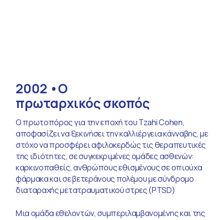
2002
O
πρωταρχικός σκοπός
O πρωτοπόρος για την εποχή του Tzahi Cohen,
αποφασίζει να ξεκινήσει την καλλιέργεια κάνναβης, με
στόχο να προσφέρει αφιλοκερδώς τις θεραπευτικές
της ιδιότητες, σε συγκεκριμένες ομάδες ασθενών:
καρκινοπαθείς, ανθρώπους εθισμένους σε οπιούχα
φάρμακα και σε βετεράνους πολέμου με σύνδρομο
διαταραχής μετατραυματικού στρες (PTSD)
Μια ομάδα εθελοντών, συμπεριλαμβανομένης και της