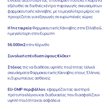
Ελλάδα, αξιοποιώντας τη δυναμική που έχει η χώρα να
εξελιχθεί σε διεθνές κέντρο παραγωγής σκευασμάτων
φαρμακευτικής κάνναβης, με το μεγαλύτερο μέρος να
προορίζεται για εξαγωγές σε ευρωπαϊκές χώρες
H 1η εταιρεία
Φαρμακευτικής Κάνναβης στην Ελλάδα &
η μεγαλύτερη στην Ευρώπη
56.000m2
στην Κόρινθο
Συνολική επένδυση ύψους €40εκ+
Στόχος
της να διαθέσει υψηλής ποιότητας τελικά
σκευάσματα Φαρμακευτικής Κάνναβης στους Έλληνες
κι Ευρωπαίους ασθενείς
EU-GMP περιβάλλον
, εφαρμόζοντας αυστηρά
πρότυπα ελέγχου και διαδικασίες που διασφαλίζουν
υψηλή ποιότητα και ασφάλεια