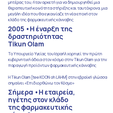
μητέρας του, ήταν αρκετή για να δημιουργηθεί μια
θεραπευτική κοινότητα στήριξης και ταυτόχρονα, μια
μεγάλη ιδέα που θα εγκαινίαζε τη νέα εποχή στον
κλάδο της φαρμακευτικής κάνναβης
2005
Η έναρξη της
δραστηριότητας
Τikun Olam
Το Υπουργείο Υγείας του Ισραήλ χορηγεί την πρώτη
κυβερνητική άδεια στον κόσμο στην Tikun Olam για την
παραγωγή προϊόντων φαρμακευτικής κάνναβης
Η Tikun Olam [tee KOON oh LAHM] στην εβραϊκή γλώσσα
σημαίνει «Επιδιορθώνω τον Κόσμο»
Σήμερα
Η εταιρεία,
ηγέτης στον κλάδο
της φαρμακευτικής