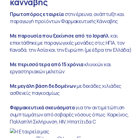
κάνναβης
Πρωτοπόρος εταιρεία
στην έρευνα, ανάπτυξη και
παραγωγή προϊόντων Φαρμακευτικής Κάνναβης
Με παρουσία που ξεκίνησε από το Ισραήλ
, και
επεκτάθηκε με παραγωγικές μονάδες στις ΗΠΑ, τον
Καναδά, την Ασία και την Ευρώπη (με έδρα την Ελλάδα)
Με περισσότερα από 15 χρόνια
κλινικών και
εργαστηριακών μελετών
Με μεγάλη βάση δεδομένων
με δεκάδες χιλιάδες
ασθενείς παγκοσμίως
Φαρμακευτικά σκευάσματα
για την αντιμετώπιση
συμπτωμάτων από σοβαρές νόσους όπως: Καρκίνος,
Πολλαπλή Σκλήρυνση, HIV, Ηπατίτιδα C